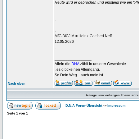
Heute wird er gebrochen und entsteigt wie ein "P
.
.
.
MfG BIGJIM = Heinz-Gottfried Neff
12.05.2026
.
.
_________________
Allein die
DNA
zählt in unserer Geschichte...
..es gibt keinen Alleingang.
So Dein Weg .. auch mein ist..
Nach oben
Beiträge vom vorherigen Thema anze
D.N.A Foren-Übersicht
->
Impressum
Seite
1
von
1