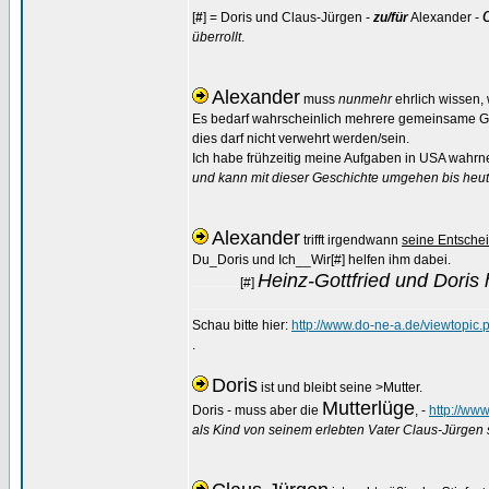
[
#
] = Doris und Claus-Jürgen -
zu/für
Alexander -
überrollt
.
Alexander
muss
nunmehr
ehrlich wissen, w
Es bedarf wahrscheinlich mehrere gemeinsame Gesp
dies darf nicht verwehrt werden/sein.
Ich habe frühzeitig meine Aufgaben in USA wahr
und kann mit dieser Geschichte umgehen bis heu
Alexander
trifft irgendwann
seine Entsche
Du_Doris und Ich__Wir[#] helfen ihm dabei.
Heinz-Gottfried und Dori
[#]
......................
........................................................................................................................................
Schau bitte hier:
http://www.do-ne-a.de/viewtopic
.
Doris
ist und bleibt seine >Mutter.
Mutterlüge
Doris - muss aber die
, -
http://ww
als Kind von seinem erlebten Vater Claus-Jürgen s