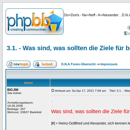
Do=Doris - Ne=Neff - A=Alexander .. D.N.A
P
3.1. - Was sind, was sollten die Ziele für 
D.N.A Foren-Übersicht
->
Impressum
Autor
BIGJIM
Verfasst am: Sa Apr 17, 2021 7:08 am
Titel: 3.1. - Was
Site Admin
.
Anmeldungsdatum:
.
19.06.2006
Beiträge: 267
Was sind, was sollten die Ziele fü
Wohnort: 33607 Bielefeld
[
#
] = Heinz-Gottfried und Alexander,
sich kennen l