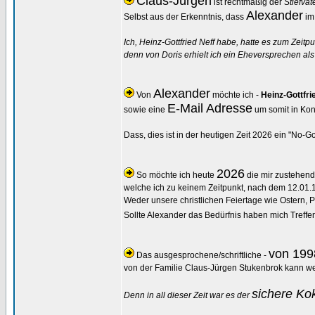
Claus-Jürgen
ist rechtmäßig der
Stiefvat
Alexander
Selbst aus der Erkenntnis, dass
im
Ich, Heinz-Gottfried Neff habe, hatte es zum Zeitpu
denn von Doris erhielt ich ein Eheversprechen al
Alexander
Von
möchte ich -
Heinz-Gottfri
E-Mail Adresse
sowie eine
um somit in Kont
Dass, dies ist in der heutigen Zeit 2026 ein "No-
2026
So möchte ich heute
die mir zustehend
welche ich zu keinem Zeitpunkt, nach dem 12.01
Weder unsere christlichen Feiertage wie Ostern, 
Sollte Alexander das Bedürfnis haben mich Treffen
von 199
Das ausgesprochene/schriftliche -
von der Familie Claus-Jürgen Stukenbrok kann wei
sichere Ko
Denn in all dieser Zeit war es der