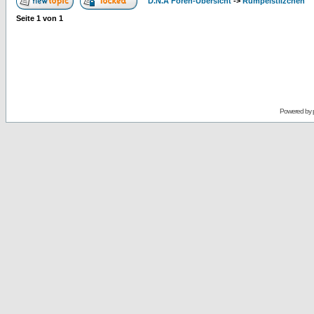
D.N.A Foren-Übersicht
->
Rumpelstilzchen
Seite
1
von
1
Powered by