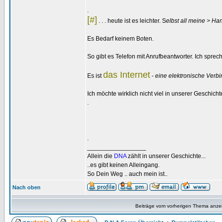
.
[#]
. . . heute ist es leichter. S
elbst all meine > Ha
Es Bedarf keinem Boten.
So gibt es Telefon mit Anrufbeantworter. Ich sprech
das Internet
Es ist
-
eine elektronische Verbi
Ich möchte wirklich nicht viel in unserer Geschich
.
.
_________________
Allein die
DNA
zählt in unserer Geschichte...
..es gibt keinen Alleingang.
So Dein Weg .. auch mein ist..
Nach oben
Beiträge vom vorherigen Thema anze