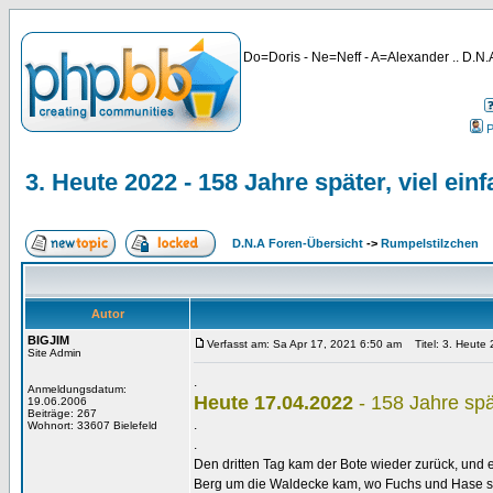
Do=Doris - Ne=Neff - A=Alexander .. D.N.A
P
3. Heute 2022 - 158 Jahre später, viel einfa
D.N.A Foren-Übersicht
->
Rumpelstilzchen
Autor
BIGJIM
Verfasst am: Sa Apr 17, 2021 6:50 am
Titel: 3. Heute 2
Site Admin
.
Anmeldungsdatum:
Heute 17.04.2022
- 158 Jahre spät
19.06.2006
Beiträge: 267
.
Wohnort: 33607 Bielefeld
.
Den dritten Tag kam der Bote wieder zurück, und
Berg um die Waldecke kam, wo Fuchs und Hase sic