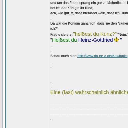
und um das Feuer sprang ein gar zu lächerliches 
hol ich der Königin ihr Kind;
ach, wie gut ist, dass niemand weiß, dass ich Rum
.
Da war die Königin ganz froh, dass sie den Namen
ich?"
"heißest du Kunz?"
Fragte sie erst
"Nein."
"
Heißest du
Heinz-Gottfried
"
.
.
Schau auch hier:
http://www.do-ne-a.de/viewtopic
.
.
.
.
Eine (fast) wahrscheinlich ähnlich
..........................................................................................
..........................................................................................
..........................................................................................
.