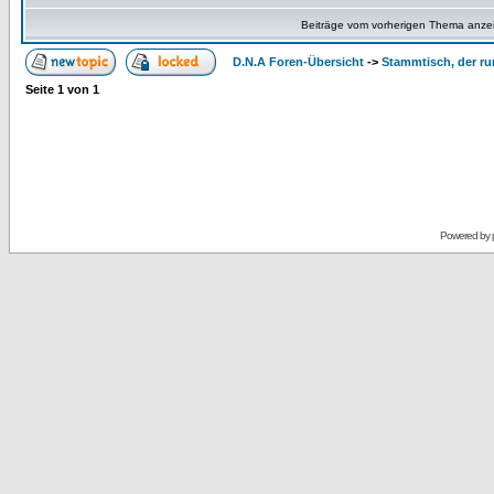
Beiträge vom vorherigen Thema anze
D.N.A Foren-Übersicht
->
Stammtisch, der ru
Seite
1
von
1
Powered by