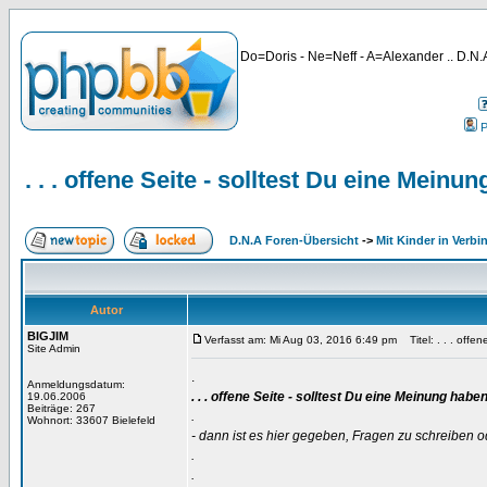
Do=Doris - Ne=Neff - A=Alexander .. D.N.A
P
. . . offene Seite - solltest Du eine Meinu
D.N.A Foren-Übersicht
->
Mit Kinder in Verbi
Autor
BIGJIM
Verfasst am: Mi Aug 03, 2016 6:49 pm
Titel: . . . offe
Site Admin
.
Anmeldungsdatum:
. . . offene Seite - solltest Du eine Meinung haben
19.06.2006
Beiträge: 267
.
Wohnort: 33607 Bielefeld
- dann ist es hier gegeben, Fragen zu schreiben o
.
.