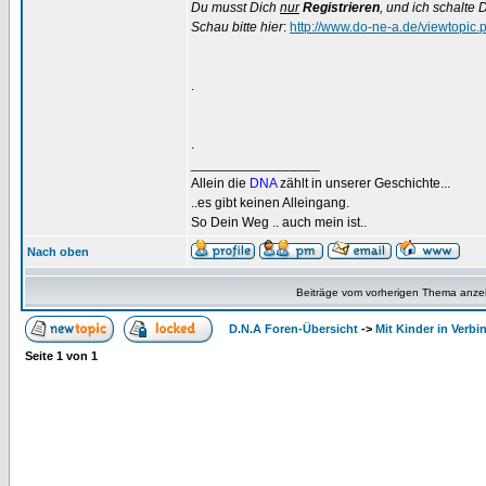
Du musst Dich
nur
Registrieren
, und ich schalte D
Schau bitte hier
:
http://www.do-ne-a.de/viewtopic
.
.
_________________
Allein die
DNA
zählt in unserer Geschichte...
..es gibt keinen Alleingang.
So Dein Weg .. auch mein ist..
Nach oben
Beiträge vom vorherigen Thema anze
D.N.A Foren-Übersicht
->
Mit Kinder in Verbi
Seite
1
von
1