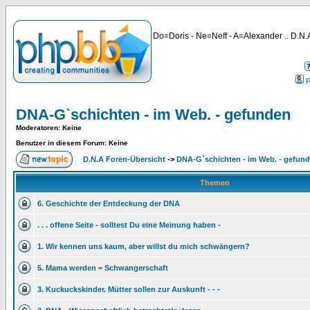
Do=Doris - Ne=Neff - A=Alexander .. D.N.A
P
DNA-G`schichten - im Web. - gefunden
Moderatoren
: Keine
Benutzer in diesem Forum: Keine
D.N.A Foren-Übersicht
->
DNA-G`schichten - im Web. - gefun
Themen
6. Geschichte der Entdeckung der DNA
. . . offene Seite - solltest Du eine Meinung haben -
1. Wir kennen uns kaum, aber willst du mich schwängern?
5. Mama werden = Schwangerschaft
3. Kuckuckskinder. Mütter sollen zur Auskunft - - -