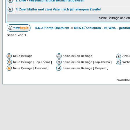
2. DNA - Wissenschaftlich betrachtet/gelesen
4. Zwei Mütter und zwei Väter nach jahrelangem Zweifel
Siehe Beiträge der let
D.N.A Foren-Übersicht
->
DNA-G`schichten - im Web. - gefun
Seite
1
von
1
Neue Beiträge
Keine neuen Beiträge
Ankü
Neue Beiträge [ Top-Thema ]
Keine neuen Beiträge [ Top-Thema ]
Wicht
Neue Beiträge [ Gesperrt ]
Keine neuen Beiträge [ Gesperrt ]
Powered by