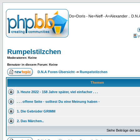
Do=Doris - Ne=Neff - A=Alexander .. D.N.A
P
Rumpelstilzchen
Moderatoren
: Keine
Benutzer in diesem Forum: Keine
D.N.A Foren-Übersicht
->
Rumpelstilzchen
Themen
3. Heute 2022 - 158 Jahre später, viel einfacher . . .
. . . offene Seite - solltest Du eine Meinung haben -
1. Die Gebrüder GRIMM
2. Das Märchen..
Siehe Beiträge der let