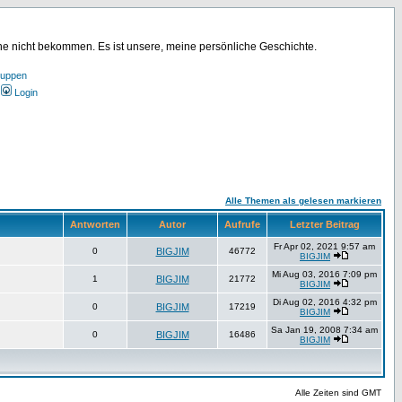
ine nicht bekommen. Es ist unsere, meine persönliche Geschichte.
ruppen
Login
Alle Themen als gelesen markieren
Antworten
Autor
Aufrufe
Letzter Beitrag
Fr Apr 02, 2021 9:57 am
0
BIGJIM
46772
BIGJIM
Mi Aug 03, 2016 7:09 pm
1
BIGJIM
21772
BIGJIM
Di Aug 02, 2016 4:32 pm
0
BIGJIM
17219
BIGJIM
Sa Jan 19, 2008 7:34 am
0
BIGJIM
16486
BIGJIM
Alle Zeiten sind GMT