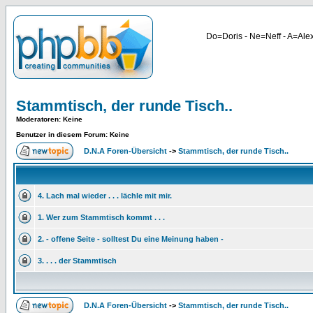
Do=Doris - Ne=Neff - A=Alex
Stammtisch, der runde Tisch..
Moderatoren
: Keine
Benutzer in diesem Forum: Keine
D.N.A Foren-Übersicht
->
Stammtisch, der runde Tisch..
4. Lach mal wieder . . . lächle mit mir.
1. Wer zum Stammtisch kommt . . .
2. - offene Seite - solltest Du eine Meinung haben -
3. . . . der Stammtisch
D.N.A Foren-Übersicht
->
Stammtisch, der runde Tisch..