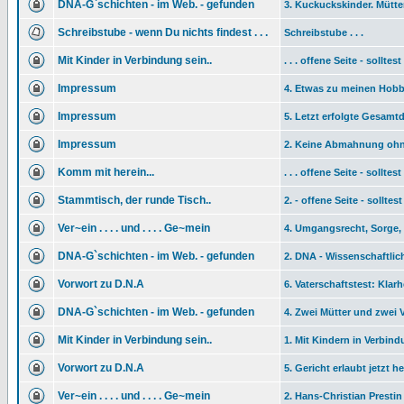
DNA-G`schichten - im Web. - gefunden
3. Kuckuckskinder. Mütter
Schreibstube - wenn Du nichts findest . . .
Schreibstube . . .
Mit Kinder in Verbindung sein..
. . . offene Seite - sollt
Impressum
4. Etwas zu meinen Hob
Impressum
5. Letzt erfolgte Gesamtd
Impressum
2. Keine Abmahnung ohn
Komm mit herein...
. . . offene Seite - sollt
Stammtisch, der runde Tisch..
2. - offene Seite - sollte
Ver~ein . . . . und . . . . Ge~mein
4. Umgangsrecht, Sorge, 
DNA-G`schichten - im Web. - gefunden
2. DNA - Wissenschaftlic
Vorwort zu D.N.A
6. Vaterschaftstest: Klar
DNA-G`schichten - im Web. - gefunden
4. Zwei Mütter und zwei 
Mit Kinder in Verbindung sein..
1. Mit Kindern in Verbind
Vorwort zu D.N.A
5. Gericht erlaubt jetzt h
Ver~ein . . . . und . . . . Ge~mein
2. Hans-Christian Prestin