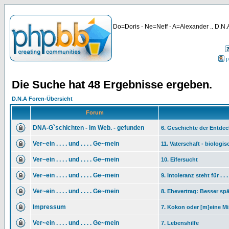
Do=Doris - Ne=Neff - A=Alexander .. D.N.A
P
Die Suche hat 48 Ergebnisse ergeben.
D.N.A Foren-Übersicht
Forum
DNA-G`schichten - im Web. - gefunden
6. Geschichte der Entde
Ver~ein . . . . und . . . . Ge~mein
11. Vaterschaft - biologi
Ver~ein . . . . und . . . . Ge~mein
10. Eifersucht
Ver~ein . . . . und . . . . Ge~mein
9. Intoleranz steht für . . .
Ver~ein . . . . und . . . . Ge~mein
8. Ehevertrag: Besser spä
Impressum
7. Kokon oder [m]eine M
Ver~ein . . . . und . . . . Ge~mein
7. Lebenshilfe