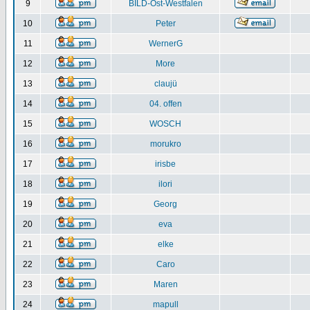
9
BILD-Ost-Westfalen
10
Peter
11
WernerG
12
More
13
claujü
14
04. offen
15
WOSCH
16
morukro
17
irisbe
18
ilori
19
Georg
20
eva
21
elke
22
Caro
23
Maren
24
mapull