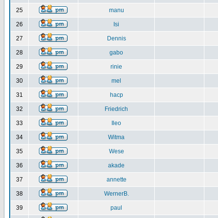
25
manu
26
Isi
27
Dennis
28
gabo
29
rinie
30
mel
31
hacp
32
Friedrich
33
Ileo
34
Witma
35
Wese
36
akade
37
annette
38
WernerB.
39
paul