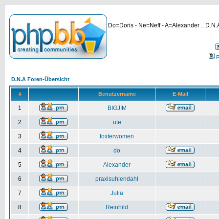
Do=Doris - Ne=Neff - A=Alexander .. D.N.A
P
D.N.A Foren-Übersicht
#
Benutzername
E-Mail
1
BIGJIM
2
ute
3
foxterwomen
4
do
5
Alexander
6
praxisuhlendahl
7
Julia
8
Reinhild