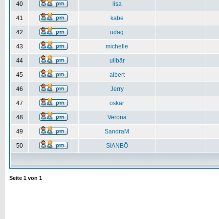
40
lisa
41
kabe
42
udag
43
michelle
44
ulibär
45
albert
46
Jerry
47
oskar
48
Verona
49
SandraM
50
SIANBÖ
Seite
1
von
1