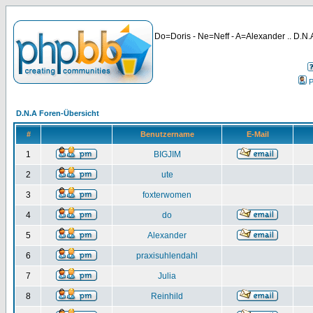
Do=Doris - Ne=Neff - A=Alexander .. D.N.A
P
D.N.A Foren-Übersicht
#
Benutzername
E-Mail
1
BIGJIM
2
ute
3
foxterwomen
4
do
5
Alexander
6
praxisuhlendahl
7
Julia
8
Reinhild