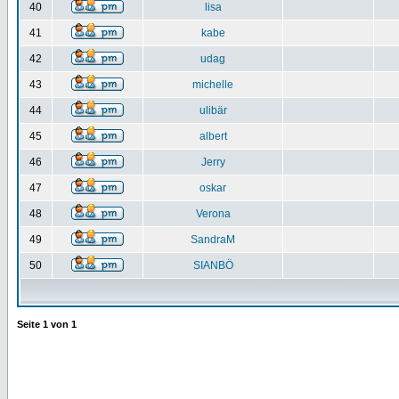
40
lisa
41
kabe
42
udag
43
michelle
44
ulibär
45
albert
46
Jerry
47
oskar
48
Verona
49
SandraM
50
SIANBÖ
Seite
1
von
1