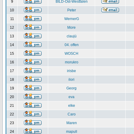
9
BILD-Ost-Westfalen
10
Peter
11
WernerG
12
More
13
claujü
14
04. offen
15
WOSCH
16
morukro
17
irisbe
18
ilori
19
Georg
20
eva
21
elke
22
Caro
23
Maren
24
mapull