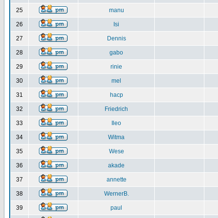
25
manu
26
Isi
27
Dennis
28
gabo
29
rinie
30
mel
31
hacp
32
Friedrich
33
Ileo
34
Witma
35
Wese
36
akade
37
annette
38
WernerB.
39
paul