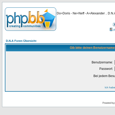
Do=Doris - Ne=Neff - A=Alexander .. D.N.A
P
D.N.A Foren-Übersicht
Gib bitte deinen Benutzername
Benutzername:
Passwort:
Bei jedem Besu
Ich habe
Powered by