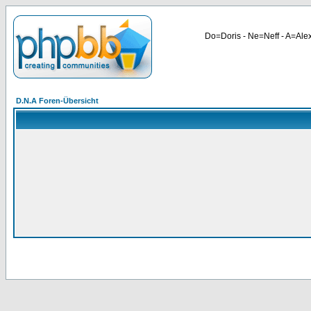
Do=Doris - Ne=Neff - A=Alex
D.N.A Foren-Übersicht