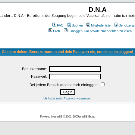
D.N.A
ander .. D.N.A = Bereits mit der Zeugung beginnt die Vaterschaft, nur habe ich me
FAQ
Suchen
Mitgliederliste
Benutzerg
Profil
Einloggen, um private Nachrichten zu lesen
Gib bitte deinen Benutzernamen und dein Passwort ein, um dich einzuloggen!
Benutzername:
Passwort:
Bei jedem Besuch automatisch einloggen:
Ich habe mein Passwort vergessen!
Powered by
phpBB
© 2001, 2005 phpBB Group