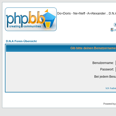
Do=Doris - Ne=Neff - A=Alexander .. D.N.A
P
D.N.A Foren-Übersicht
Gib bitte deinen Benutzername
Benutzername:
Passwort:
Bei jedem Besu
Ich habe
Powered by