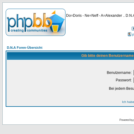
Do=Doris - Ne=Neff - A=Alexander .. D.N.A
P
D.N.A Foren-Übersicht
Gib bitte deinen Benutzername
Benutzername:
Passwort:
Bei jedem Besu
Ich habe
Powered by