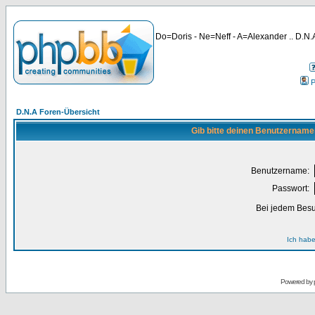
Do=Doris - Ne=Neff - A=Alexander .. D.N.A
P
D.N.A Foren-Übersicht
Gib bitte deinen Benutzername
Benutzername:
Passwort:
Bei jedem Besu
Ich habe
Powered by