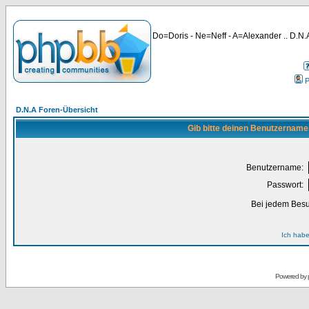
Do=Doris - Ne=Neff - A=Alexander .. D.N.A
P
D.N.A Foren-Übersicht
Gib bitte deinen Benutzername
Benutzername:
Passwort:
Bei jedem Besu
Ich habe
Powered by