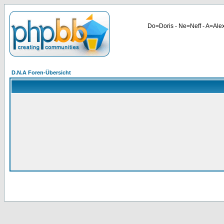
Do=Doris - Ne=Neff - A=Alex
D.N.A Foren-Übersicht