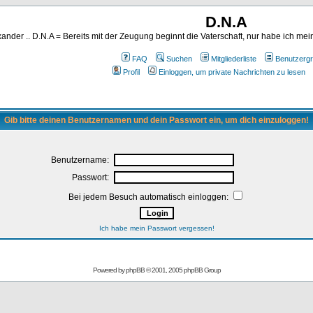
D.N.A
ander .. D.N.A = Bereits mit der Zeugung beginnt die Vaterschaft, nur habe ich me
FAQ
Suchen
Mitgliederliste
Benutzerg
Profil
Einloggen, um private Nachrichten zu lesen
Gib bitte deinen Benutzernamen und dein Passwort ein, um dich einzuloggen!
Benutzername:
Passwort:
Bei jedem Besuch automatisch einloggen:
Ich habe mein Passwort vergessen!
Powered by
phpBB
© 2001, 2005 phpBB Group