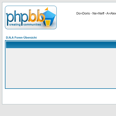
Do=Doris - Ne=Neff - A=Alex
D.N.A Foren-Übersicht