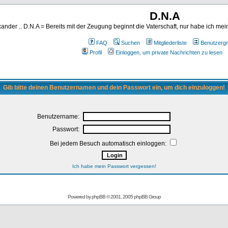
D.N.A
ander .. D.N.A = Bereits mit der Zeugung beginnt die Vaterschaft, nur habe ich me
FAQ
Suchen
Mitgliederliste
Benutzerg
Profil
Einloggen, um private Nachrichten zu lesen
Gib bitte deinen Benutzernamen und dein Passwort ein, um dich einzuloggen!
Benutzername:
Passwort:
Bei jedem Besuch automatisch einloggen:
Ich habe mein Passwort vergessen!
Powered by
phpBB
© 2001, 2005 phpBB Group