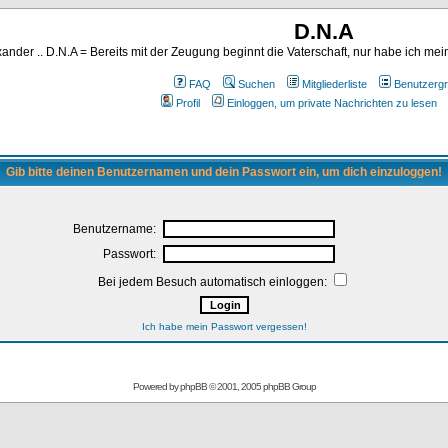
D.N.A
ander .. D.N.A = Bereits mit der Zeugung beginnt die Vaterschaft, nur habe ich me
FAQ
Suchen
Mitgliederliste
Benutzerg
Profil
Einloggen, um private Nachrichten zu lesen
Gib bitte deinen Benutzernamen und dein Passwort ein, um dich einzuloggen!
Benutzername:
Passwort:
Bei jedem Besuch automatisch einloggen:
Ich habe mein Passwort vergessen!
Powered by
phpBB
© 2001, 2005 phpBB Group