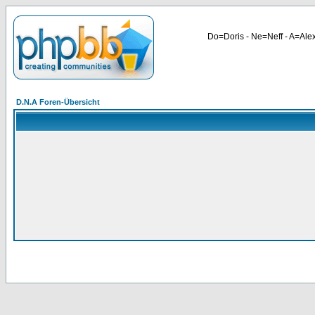
Do=Doris - Ne=Neff - A=Alex
D.N.A Foren-Übersicht