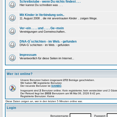
Schreibstube - wenn Du nichts findest . . .
Hier kannst Du schreiben was . . .
Mit Kinder in Verbindung sein..
11. August 2008 .. die mir anvertrauten Kinder .. zeigen Wege.
Ver~ein . . . . und . . . . Ge~mein
Vereinigungen und Gemeinschaften..
DNA-G`schichten - im Web. - gefunden
DNA-G`schichten - im Web. - gefunden
Impressum
Verantwortlich für diese Seiten im Internet...
Wer ist online?
Unsere Benutzer haben insgesamt
272
Beträge geschrieben.
Wir haben
50
registrierte Benutzer.
Der neueste Benutzer ist
SIANBÖ
.
Insgesamt sind
2
Benutzer online: Kein registrierter, kein versteckter und 2 Gäs
Der Rekord liegt bei
2033
Benutzern am Mi Mai 06, 2026 9:42 pm.
Registrierte Benutzer: Keine
Diese Daten zeigen an, wer in den letzten 5 Minuten online war.
Login
Benutzername:
Passwort: