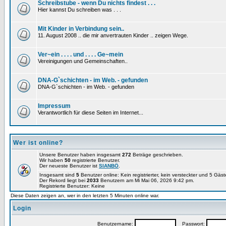
Schreibstube - wenn Du nichts findest . . .
Hier kannst Du schreiben was . . .
Mit Kinder in Verbindung sein..
11. August 2008 .. die mir anvertrauten Kinder .. zeigen Wege.
Ver~ein . . . . und . . . . Ge~mein
Vereinigungen und Gemeinschaften..
DNA-G`schichten - im Web. - gefunden
DNA-G`schichten - im Web. - gefunden
Impressum
Verantwortlich für diese Seiten im Internet...
Wer ist online?
Unsere Benutzer haben insgesamt
272
Beträge geschrieben.
Wir haben
50
registrierte Benutzer.
Der neueste Benutzer ist
SIANBÖ
.
Insgesamt sind
5
Benutzer online: Kein registrierter, kein versteckter und 5 Gäs
Der Rekord liegt bei
2033
Benutzern am Mi Mai 06, 2026 9:42 pm.
Registrierte Benutzer: Keine
Diese Daten zeigen an, wer in den letzten 5 Minuten online war.
Login
Benutzername:
Passwort: