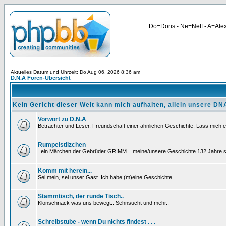
Do=Doris - Ne=Neff - A=Alex
Aktuelles Datum und Uhrzeit: Do Aug 06, 2026 8:36 am
D.N.A Foren-Übersicht
Kein Gericht dieser Welt kann mich aufhalten, allein unsere DNA
Vorwort zu D.N.A
Betrachter und Leser. Freundschaft einer ähnlichen Geschichte. Lass mich e
Rumpelstilzchen
..ein Märchen der Gebrüder GRIMM .. meine/unsere Geschichte 132 Jahre sp
Komm mit herein...
Sei mein, sei unser Gast. Ich habe (m)eine Geschichte...
Stammtisch, der runde Tisch..
Klönschnack was uns bewegt.. Sehnsucht und mehr..
Schreibstube - wenn Du nichts findest . . .