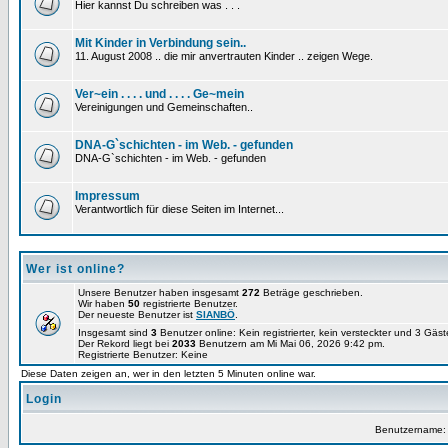
Hier kannst Du schreiben was . . .
Mit Kinder in Verbindung sein..
11. August 2008 .. die mir anvertrauten Kinder .. zeigen Wege.
Ver~ein . . . . und . . . . Ge~mein
Vereinigungen und Gemeinschaften..
DNA-G`schichten - im Web. - gefunden
DNA-G`schichten - im Web. - gefunden
Impressum
Verantwortlich für diese Seiten im Internet...
Wer ist online?
Unsere Benutzer haben insgesamt
272
Beträge geschrieben.
Wir haben
50
registrierte Benutzer.
Der neueste Benutzer ist
SIANBÖ
.
Insgesamt sind
3
Benutzer online: Kein registrierter, kein versteckter und 3 Gäs
Der Rekord liegt bei
2033
Benutzern am Mi Mai 06, 2026 9:42 pm.
Registrierte Benutzer: Keine
Diese Daten zeigen an, wer in den letzten 5 Minuten online war.
Login
Benutzername