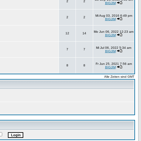
2
2
BIGJIM
Mi Aug 03, 2016 6:49 pm
2
2
BIGJIM
Mo Jun 06, 2022 12:23 am
12
14
BIGJIM
Mi Jul 06, 2022 5:34 am
7
7
BIGJIM
Fr Jun 25, 2021 7:56 am
8
8
BIGJIM
Alle Zeiten sind GMT