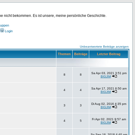
ine nicht bekommen. Es ist unsere, meine persönliche Geschichte.
ruppen
Login
Unbeantwortete Beiträge anzeigen
Themen
Beiträge
Letzter Beitrag
Sa Apr 03, 2021 3:51 pm
8
8
BIGJIM
Sa Apr 17, 2021 6:50 am
4
4
BIGJIM
Di Aug 02, 2016 4:35 pm
3
3
BIGJIM
Fr Apr 02, 2021 9:57 am
4
5
BIGJIM
So Sep 16, 2018 4:40 am