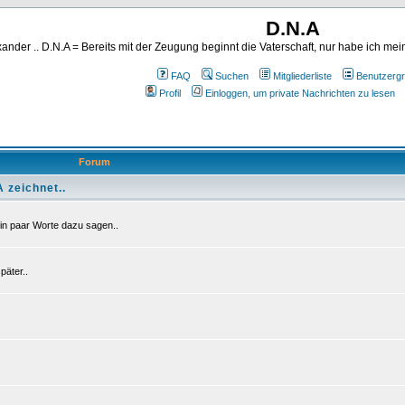
D.N.A
ander .. D.N.A = Bereits mit der Zeugung beginnt die Vaterschaft, nur habe ich me
FAQ
Suchen
Mitgliederliste
Benutzerg
Profil
Einloggen, um private Nachrichten zu lesen
Forum
 zeichnet..
in paar Worte dazu sagen..
äter..