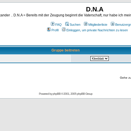
D.N.A
ander .. D.N.A = Bereits mit der Zeugung beginnt die Vaterschaft, nur habe ich me
FAQ
Suchen
Mitgliederliste
Benutzerg
Profil
Einloggen, um private Nachrichten zu lesen
Gruppe beitreten
Gehe z
Powered by
phpBB
© 2001, 2005 phpBB Group